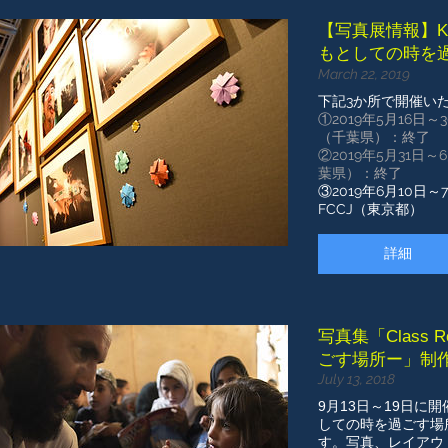
【写真展情報】KnK
もとしての時を
March 22, 2019
下記3か所で開催い
①2019年5月16日
（千葉県）：終了
②2019年5月31日
葉県）
：終了
③2019年6月10日
FCCJ（東京都）
詳細
写真集「Class
ごす場所ー」制
July 13, 2018
9月13日～19日に開
しての時を過ごす場
す。写真、レイアウ