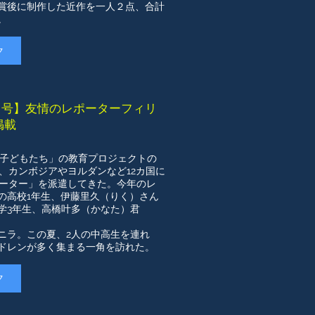
賞後に制作した近作を一人２点、合計
。
ク
14日号】友情のレポーターフィリ
掲載
き子どもたち」の教育プロジェクトの
来、カンボジアやヨルダンなど12カ国に
ポーター」を派遣してきた。今年のレ
の高校1年生、伊藤里久（りく）さん
中学3年生、高橋叶多（かなた）君
ニラ。この夏、2人の中高生を連れ
ドレンが多く集まる一角を訪れた。
ク