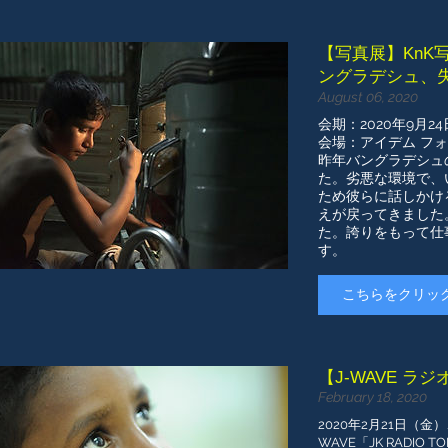
【写真展】KnK写真
ングラデシュ、
August 06, 2020
会期：2020年9月2
会場：アイデム フ
昨年バングラデシュ
た。劣悪な環境で、
ため彼らに話しかけ
えが戻ってきました
た。誇りをもって仕
す。
こちらをクリッ
【J-WAVE ラ
February 18, 2020
2020年2月21日（
WAVE「JK RADIO T