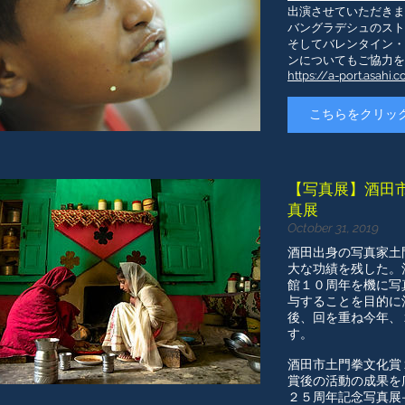
出演させていただきま
​バングラデシュのス
そしてバレンタイン・
ンについてもご協力を
https://a-port.asahi
こちらをクリッ
【写真展】酒田
真展
October 31, 2019
酒田出身の写真家土
大な功績を残した。
館１０周年を機に写
与することを目的に
後、回を重ね今年、
す。
酒田市土門拳文化賞
賞後の活動の成果を
２５周年記念写真展