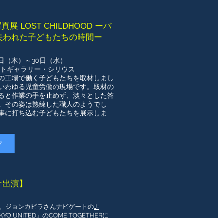
展 LOST CHILDHOOD ーバ
失われた子どもたちの時間ー
4日（木）～30日（水）
ォトギャラリー・シリウス
の工場で働く子どもたちを取材しまし
いわゆる児童労働の現場です。取材の
ると作業の手を止めず、淡々とした答
。その姿は熟練した職人のようでし
事に打ち込む子どもたちを展示しま
ク
ジオ出演】
金）、ジョンカビラさんナビゲートの
J-
OKYO UNITED」のCOME TOGETHER
に