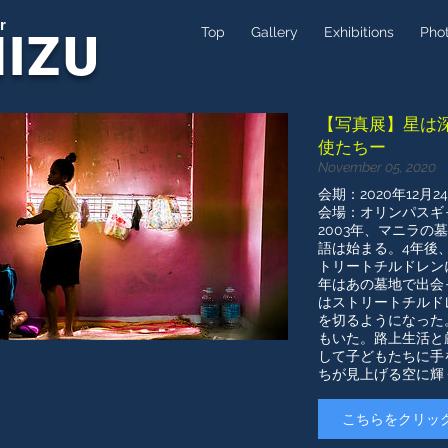
r
Top
Gallery
Exhibitions
Pho
MIZU
【写真展】星は
使たちー
November 05, 2020
会期：2020年12月
会場：オリンパスギ
2003年、マニラ
語は始まる。4年後
トリートチルドレン
年はあの墓地で出会
はストリートチルド
を切るようになった
もいた。路上生活と
して子どもたちに手
ちが見上げる空に輝
こちらをクリッ