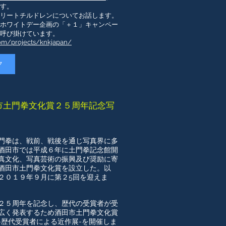
す。
トリートチルドレンについてお話します。
ホワイトデー企画の「＋１」キャンペー
呼び掛けています。
.com/projects/knkjapan/
ク
市土門拳文化賞２５周年記念写
門拳は、戦前、戦後を通じ写真界に多
酒田市では平成６年に土門拳記念館開
真文化、写真芸術の振興及び奨励に寄
酒田市土門拳文化賞を設立した。以
２０１９年９月に第２5回を迎えま
２５周年を記念し、歴代の受賞者が受
広く発表するため酒田市土門拳文化賞
-歴代受賞者による近作展-を開催しま