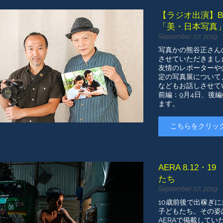
【ラジオ出演】Blu
「美・日本写真
September 07, 2019
写真かの熊谷正さん
させていただきまし
友情のレポーターや
定の写真展について
などもお話しさせて
​前編：9月4日、後
ます。
こちらをクリッ
AERA 8.12
たち
September 07, 2019
10歳前後で出稼ぎ
子どもたち。その姿
​AERAで掲載して