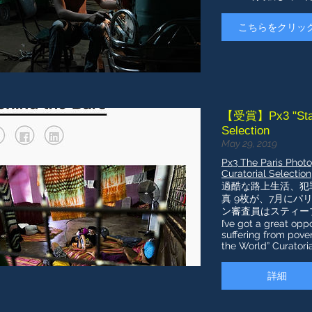
こちらをクリッ
【受賞】Px3 "State 
Selection
May 29, 2019
Px3 The Paris Photo
Curatorial Selection
過酷な路上生活、犯
真 9枚が、7月に
ン審査員はスティー
I’ve got a great oppo
suffering from pove
the World” Curatoria
詳細