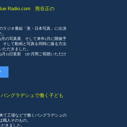
e Radio.com 熊谷正の
」
のラジオ番組「美・日本写真」に出演
た。
9月の写真展、そして来年1月に開催予
、そして動画と写真を同時に撮る方法
いただきました。
編9月11日更新 1か月間ご視聴いただけ
ク
・19 バングラデシュで働く子ども
に来て工場などで働くバングラデシュの
は職人そのもの。
いただきました。