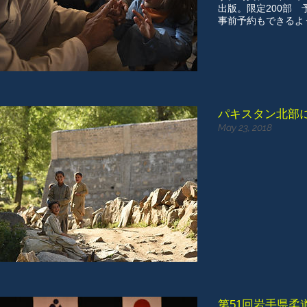
出版。限定200部 予
​事前予約もできる
パキスタン北部
May 23, 2018
第51回岩手県柔