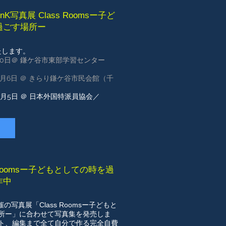
写真展 Class Roomsー子ど
過ごす場所ー
たします。
～30日＠ 鎌ケ谷市東部学習センター
～6月6日 ＠ きらり鎌ケ谷市民会館（千
～7月5日 ＠ 日本外国特派員協会／
 Roomsー子どもとしての時を過
作中
催の写真展「Class Roomsー子どもと
所ー」に合わせて写真集を発売しま
ト、編集まで全て自分で作る完全自費