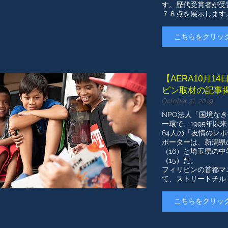
す。歴代受賞者が受
７８点を展示します
こちらをクリッ
【AERA10月
ピン取材の記事
October 31, 2019
NPO法人「国境な
一環で、1995年以
64人の「友情のレ
ポーターは、新潟県
（16）と埼玉県の
（15）だ。
フィリピンの首都マ
て、ストリートチル
こちらをクリッ