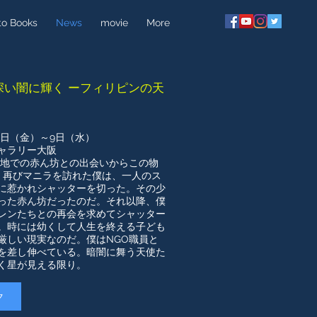
to Books
News
movie
More
深い闇に輝く ーフィリピンの天
24日（金）～9日（水）
ャラリー大阪
の墓地での赤ん坊との出会いからこの物
、再びマニラを訪れた僕は、一人のス
に惹かれシャッターを切った。その少
った赤ん坊だったのだ。それ以降、僕
レンたちとの再会を求めてシャッター
。時には幼くして人生を終える子ども
厳しい現実なのだ。僕はNGO職員と
を差し伸べている。暗闇に舞う天使た
く星が見える限り。
ク